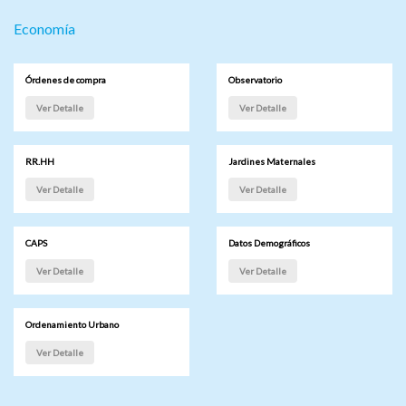
Economía
Órdenes de compra
Observatorio
Ver Detalle
Ver Detalle
RR.HH
Jardines Maternales
Ver Detalle
Ver Detalle
CAPS
Datos Demográficos
Ver Detalle
Ver Detalle
Ordenamiento Urbano
Ver Detalle