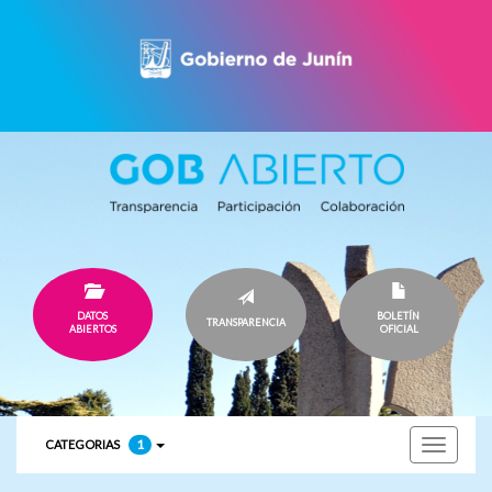
DATOS
BOLETÍN
TRANSPARENCIA
ABIERTOS
OFICIAL
1
CATEGORIAS
Toggle
navigati